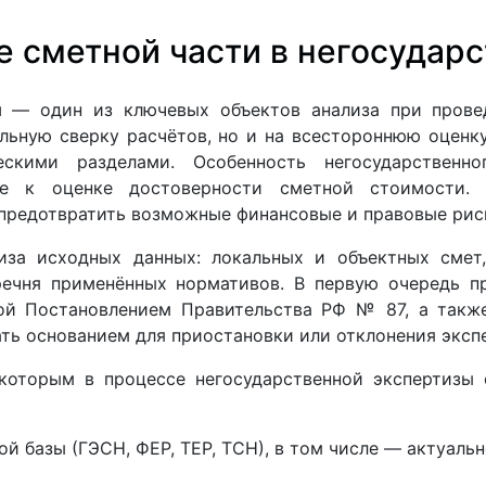
е сметной части в негосударс
и
— один из ключевых объектов анализа при провед
альную сверку расчётов, но и на всестороннюю оценк
скими разделами. Особенность негосударственн
оде к оценке достоверности сметной стоимости.
 предотвратить возможные финансовые и правовые рис
иза исходных данных: локальных и объектных смет,
речня применённых нормативов. В первую очередь п
ной Постановлением Правительства РФ № 87, а такж
ть основанием для приостановки или отклонения экспе
которым в процессе негосударственной экспертизы 
й базы (ГЭСН, ФЕР, ТЕР, ТСН), в том числе — актуаль