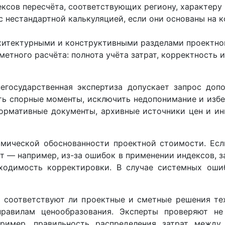
сов пересчёта, соответствующих региону, характеру 
 нестандартной калькуляцией, если они основаны на 
рхитектурными и конструктивными разделами проектно
етного расчёта: полнота учёта затрат, корректность 
негосударственная экспертиза допускает запрос доп
ить спорные моменты, исключить недопонимание и изб
 нормативные документы, архивные источники цен и и
мической обоснованности проектной стоимости. Если
т — например, из-за ошибок в применении индексов, 
бходимость корректировки. В случае системных ош
 соответствуют ли проектные и сметные решения тех
равилам ценообразования. Эксперты проверяют не
имер, правильность распределения затрат между 